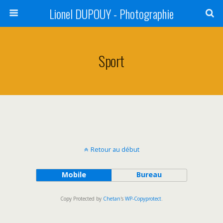
Lionel DUPOUY - Photographie
Sport
Retour au début
Mobile
Bureau
Copy Protected by
Chetan
's
WP-Copyprotect
.