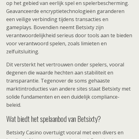
op het gebied van eerlijk spel en spelerbescherming.
Geavanceerde encryptietechnologieën garanderen
een veilige verbinding tijdens transacties en
gameplays. Bovendien neemt Betsixty zijn
verantwoordelijkheid serieus door tools aan te bieden
voor verantwoord spelen, zoals limieten en
zelfuitsluiting.
Dit versterkt het vertrouwen onder spelers, vooral
degenen die waarde hechten aan stabiliteit en
transparantie. Tegenover de soms gehaaste
marktintroducties van andere sites staat Betsixty met
solide fundamenten en een duidelijk compliance-
beleid.
Wat biedt het spelaanbod van Betsixty?
Betsixty Casino overtuigt vooral met een divers en