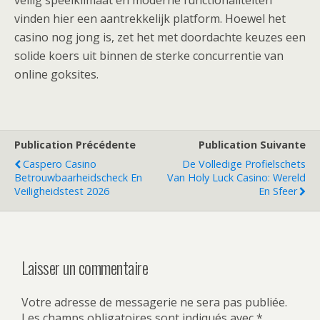
vinden hier een aantrekkelijk platform. Hoewel het
casino nog jong is, zet het met doordachte keuzes een
solide koers uit binnen de sterke concurrentie van
online goksites.
Publication Précédente
Publication Suivante
Caspero Casino
De Volledige Profielschets
Betrouwbaarheidscheck En
Van Holy Luck Casino: Wereld
Veiligheidstest 2026
En Sfeer
Laisser un commentaire
Votre adresse de messagerie ne sera pas publiée.
Les champs obligatoires sont indiqués avec
*