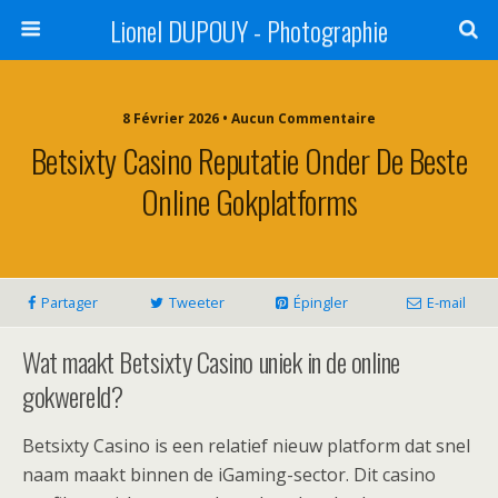
Lionel DUPOUY - Photographie
8 Février 2026 • Aucun Commentaire
Betsixty Casino Reputatie Onder De Beste
Online Gokplatforms
Partager
Tweeter
Épingler
E-mail
Wat maakt Betsixty Casino uniek in de online
gokwereld?
Betsixty Casino is een relatief nieuw platform dat snel
naam maakt binnen de iGaming-sector. Dit casino