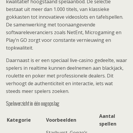
kwalitatief hoogstaand spelaanbod. De selectie
bestaat uit meer dan 1.000 titels, van klassieke
gokkasten tot innovatieve videoslots en tafelspellen.
De samenwerking met toonaangevende
softwareleveranciers zoals NetEnt, Microgaming en
Play’n GO zorgt voor constante vernieuwing en
topkwaliteit.
Daarnaast is er een speciaal live-casino gedeelte, waar
spelers in realtime kunnen deelnemen aan blackjack,
roulette en poker met professionele dealers. Dit
verhoogt de authenticiteit en interactie, iets wat
steeds meer spelers zoeken.
Speloverzicht in één oogopslag
Aantal
Kategorie
Voorbeelden
spellen
Starburst, Gonzo’s