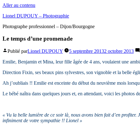
Aller au contenu
Lionel DUPOUY – Photographie
Photographe professionnel – Dijon/Bourgogne
Le temps d’une promenade
Publié par
Lionel DUPOUY
5 septembre 2013
2 octobre 2013
Emilie, Benjamin et Mina, leur fille âgée de 4 ans, voulaient une am
Direction Fixin, ses beaux pins sylvestres, son vignoble et la belle ég
Ah j’oubliais !! Emilie est enceinte du début du neuvième mois lorsqu’o
Le bébé naîtra dans quelques jours et, en attendant, voici les photos d
« Vu la belle lumière de ce soir là, nous avons bien fait d’en profiter.
infiniment de votre sympathie !! Lionel »