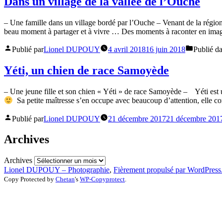
Dans un village de la vallée de l’Ouche
– Une famille dans un village bordé par l’Ouche – Venant de la régio
beau moment à partager et à vivre … Des moments à raconter en image
Publié par
Lionel DUPOUY
4 avril 2018
16 juin 2018
Publié d
Yéti, un chien de race Samoyède
– Une jeune fille et son chien « Yéti » de race Samoyède – Yéti est u
Sa petite maîtresse s’en occupe avec beaucoup d’attention, elle 
Publié par
Lionel DUPOUY
21 décembre 2017
21 décembre 201
Archives
Archives
Lionel DUPOUY – Photographie
,
Fièrement propulsé par WordPress
Copy Protected by
Chetan
's
WP-Copyprotect
.