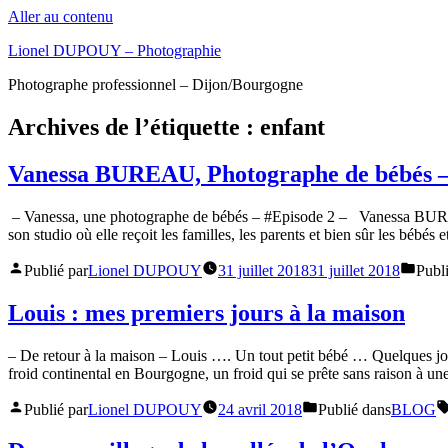
Aller au contenu
Lionel DUPOUY – Photographie
Photographe professionnel – Dijon/Bourgogne
Archives de l’étiquette :
enfant
Vanessa BUREAU, Photographe de bébés –
– Vanessa, une photographe de bébés – #Episode 2 – Vanessa BUREAU,
son studio où elle reçoit les familles, les parents et bien sûr les bébés
Publié par
Lionel DUPOUY
31 juillet 2018
31 juillet 2018
Publ
Louis : mes premiers jours à la maison
– De retour à la maison – Louis …. Un tout petit bébé … Quelques jou
froid continental en Bourgogne, un froid qui se prête sans raison à u
Publié par
Lionel DUPOUY
24 avril 2018
Publié dans
BLOG