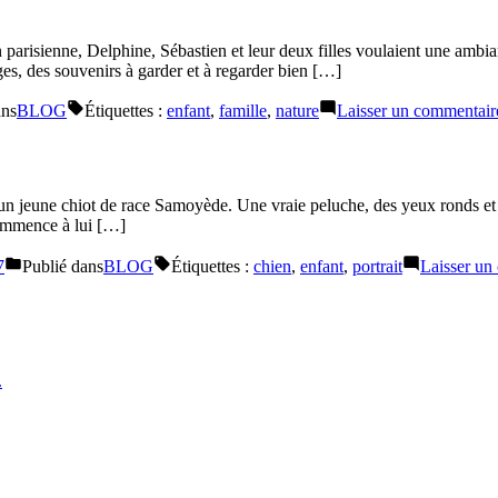
n parisienne, Delphine, Sébastien et leur deux filles voulaient une am
s, des souvenirs à garder et à regarder bien […]
ans
BLOG
Étiquettes :
enfant
,
famille
,
nature
Laisser un commentair
n jeune chiot de race Samoyède. Une vraie peluche, des yeux ronds et to
commence à lui […]
7
Publié dans
BLOG
Étiquettes :
chien
,
enfant
,
portrait
Laisser un
.