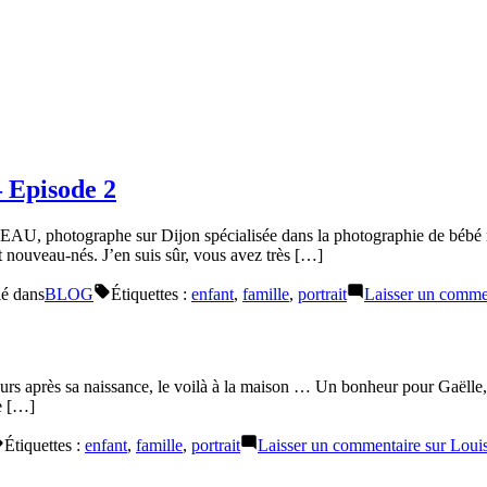
 Episode 2
 photographe sur Dijon spécialisée dans la photographie de bébé m’a
 et nouveau-nés. J’en suis sûr, vous avez très […]
ié dans
BLOG
Étiquettes :
enfant
,
famille
,
portrait
Laisser un comme
rs après sa naissance, le voilà à la maison … Un bonheur pour Gaëlle,
ne […]
Étiquettes :
enfant
,
famille
,
portrait
Laisser un commentaire
sur Louis