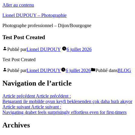
Aller au contenu
Lionel DUPOUY – Photographie
Photographe professionnel – Dijon/Bourgogne
Test Post Created
Publié par
Lionel DUPOUY
6 juillet 2026
Test Post Created
Publié par
Lionel DUPOUY
6 juillet 2026
Publié dans
BLOG
Navigation de l’article
Article précédent
Article précédent :
Betgaranti ile mobilde oyun keyfi beklenenden çok daha hızlı akıyor
Article suivant
Article suivant :
Navigating 4rabet feels surprisingly effortless even for first-timers
Archives